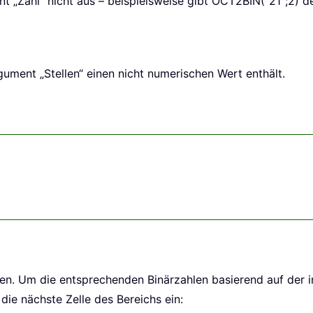
nt „Zahl“ nicht aus – beispielsweise gibt OCT2BIN("21";2) 
ument „Stellen“ einen nicht numerischen Wert enthält.
hlen. Um die entsprechenden Binärzahlen basierend auf der 
die nächste Zelle des Bereichs ein: