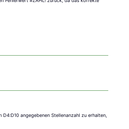
den Fehlerwert #ZAHL! zurück, da das korrekte
in D4:D10 angegebenen Stellenanzahl zu erhalten,