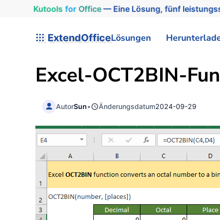
Kutools
for
Office
— Eine Lösung, fünf leistungss
ExtendOffice
Lösungen
Herunterlad
Excel-OCT2BIN-Fun
Autor
Sun
•
Änderungsdatum
2024-09-29