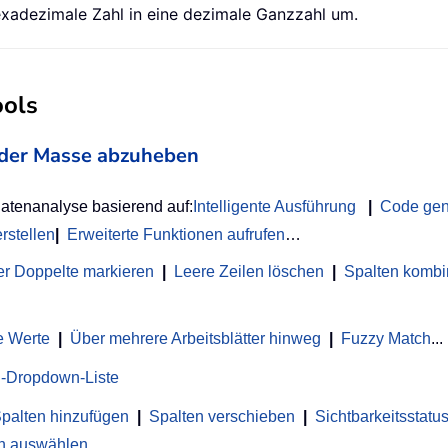
xadezimale Zahl in eine dezimale Ganzzahl um.
ools
on der Masse abzuheben
Datenanalyse basierend auf:
Intelligente Ausführung
|
Code gen
rstellen
|
Erweiterte Funktionen aufrufen
…
r Doppelte markieren
|
Leere Zeilen löschen
|
Spalten kombi
e Werte
|
Über mehrere Arbeitsblätter hinweg
|
Fuzzy Match
...
-Dropdown-Liste
palten hinzufügen
|
Spalten verschieben
|
Sichtbarkeitsstat
en auswählen
...