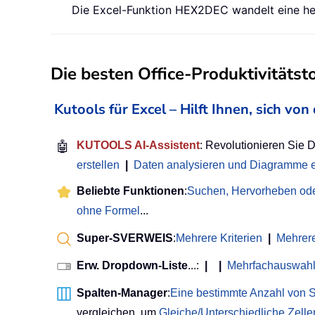
Die Excel-Funktion HEX2DEC wandelt eine he
Die besten Office-Produktivitätst
Kutools für Excel – Hilft Ihnen, sich v
🤖
KUTOOLS AI-Assistent
: Revolutionieren Sie 
erstellen
|
Daten analysieren und Diagramme e
Beliebte Funktionen
:
Suchen, Hervorheben ode
ohne Formel
...
Super-SVERWEIS
:
Mehrere Kriterien
|
Mehrer
Erw. Dropdown-Liste
...:
|
|
Mehrfachauswahl
Spalten-Manager
:
Eine bestimmte Anzahl von S
vergleichen, um
Gleiche/Unterschiedliche Zell