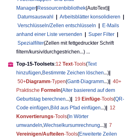
Manager
|
Ressourcenbibliothek
(AutoText)
|
Datumsauswahl
|
Arbeitsblätter konsolidieren
|
Verschlüsseln/Zellen entschlüsseln
|
E-Mails
anhand einer Liste versenden
|
Super Filter
|
Spezialfilter
(Zellen mit fettgedruckter Schrift
filtern/kursiv/durchgestrichen...) ...
Top-15-Toolsets
:
12
Text
-Tools
(
Text
hinzufügen
,
Bestimmte Zeichen löschen
...)
|
50+
Diagramm
-Typen
(
Gantt-Diagramm
...)
|
40+
Praktische
Formeln
(
Alter basierend auf dem
Geburtstag berechnen
...)
|
19
Einfüge
-Tools
(
QR-
Code einfügen
,
Bild aus Pfad einfügen
...)
|
12
Konvertierungs
-Tools
(
In Wörter
umwandeln
,
Wechselkursumrechnung
...)
|
7
Vereinigen/Aufteilen
-Tools
(
Erweiterte Zeilen