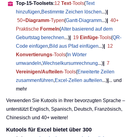
Top-15-Toolsets
:
12
Text
-Tools
(
Text
hinzufügen
,
Bestimmte Zeichen löschen
...)
|
50+
Diagramm
-Typen
(
Gantt-Diagramm
...)
|
40+
Praktische
Formeln
(
Alter basierend auf dem
Geburtstag berechnen
...)
|
19
Einfüge
-Tools
(
QR-
Code einfügen
,
Bild aus Pfad einfügen
...)
|
12
Konvertierungs
-Tools
(
In Wörter
umwandeln
,
Wechselkursumrechnung
...)
|
7
Vereinigen/Aufteilen
-Tools
(
Erweiterte Zeilen
zusammenführen
,
Excel-Zellen aufteilen
...)
|
... und
mehr
Verwenden Sie Kutools in Ihrer bevorzugten Sprache –
unterstützt Englisch, Spanisch, Deutsch, Französisch,
Chinesisch und 40+ weitere!
Kutools für Excel bietet über 300