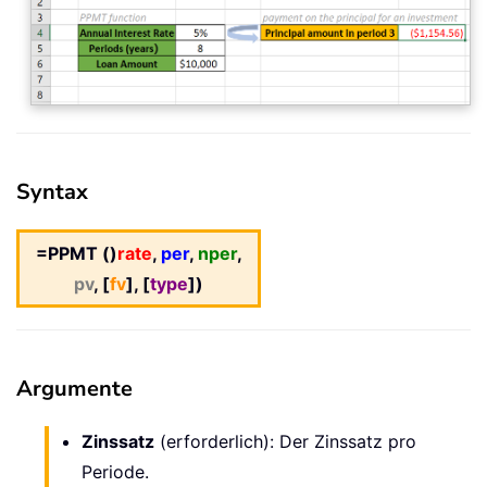
Syntax
=PPMT ()
rate
,
per
,
nper
,
pv
, [
fv
], [
type
])
Argumente
Zinssatz
(erforderlich): Der Zinssatz pro
Periode.