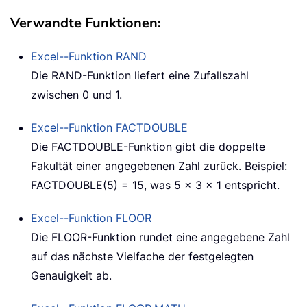
Verwandte Funktionen:
Excel--Funktion
RAND
Die RAND-Funktion liefert eine Zufallszahl
zwischen 0 und 1.
Excel--Funktion
FACTDOUBLE
Die FACTDOUBLE-Funktion gibt die doppelte
Fakultät einer angegebenen Zahl zurück. Beispiel:
FACTDOUBLE(5) = 15, was 5 × 3 × 1 entspricht.
Excel--Funktion
FLOOR
Die FLOOR-Funktion rundet eine angegebene Zahl
auf das nächste Vielfache der festgelegten
Genauigkeit ab.