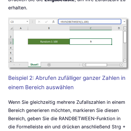
erhalten.
Beispiel 2: Abrufen zufälliger ganzer Zahlen in
einem Bereich auswählen
Wenn Sie gleichzeitig mehrere Zufallszahlen in einem
Bereich generieren möchten, markieren Sie diesen
Bereich, geben Sie die RANDBETWEEN-Funktion in
die Formelleiste ein und drücken anschließend Strg +