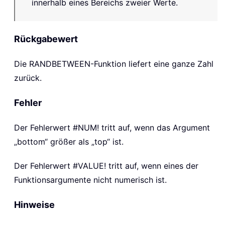
innerhalb eines Bereichs zweier Werte.
Rückgabewert
Die
RANDBETWEEN
-Funktion liefert eine ganze Zahl
zurück.
Fehler
Der Fehlerwert #NUM! tritt auf, wenn das Argument
„bottom“ größer als „top“ ist.
Der Fehlerwert #VALUE! tritt auf, wenn eines der
Funktionsargumente nicht numerisch ist.
Hinweise