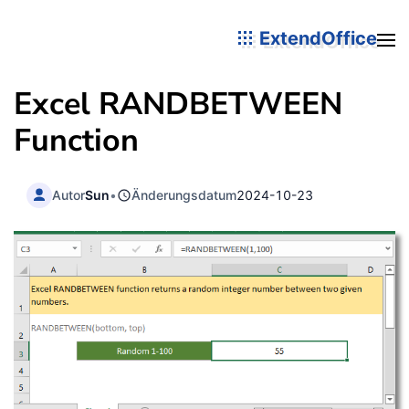
ExtendOffice
Excel RANDBETWEEN
Function
Autor
Sun
•
Änderungsdatum
2024-10-23