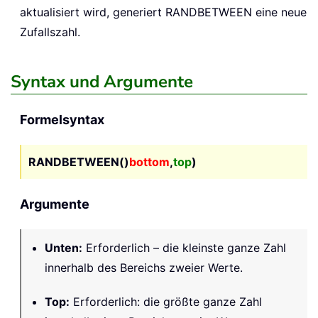
aktualisiert wird, generiert RANDBETWEEN eine neue
Zufallszahl.
Syntax und Argumente
Formelsyntax
RANDBETWEEN()
bottom
,
top
)
Argumente
Unten
:
Erforderlich – die kleinste ganze Zahl
innerhalb des Bereichs zweier Werte.
Top
:
Erforderlich: die größte ganze Zahl