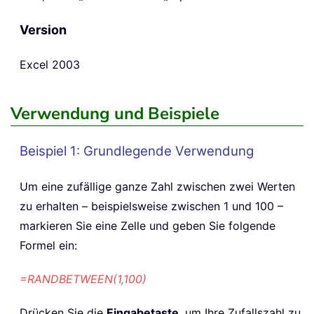
Version
Excel 2003
Verwendung und Beispiele
Beispiel 1: Grundlegende Verwendung
Um eine zufällige ganze Zahl zwischen zwei Werten
zu erhalten – beispielsweise zwischen 1 und 100 –
markieren Sie eine Zelle und geben Sie folgende
Formel ein:
=RANDBETWEEN(1,100)
Drücken Sie die
Eingabetaste
, um Ihre Zufallszahl zu