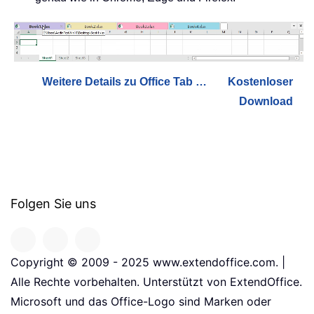
Weitere Details zu Office Tab …
Kostenloser
Download
Folgen Sie uns
Copyright © 2009 - 2025 www.extendoffice.com. |
Alle Rechte vorbehalten. Unterstützt von ExtendOffice.
Microsoft und das Office-Logo sind Marken oder