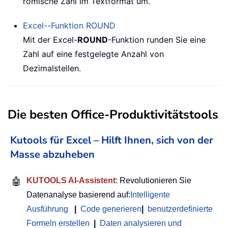
römische Zahl im Textformat um.
Excel--Funktion
ROUND
Mit der Excel-
ROUND
-Funktion runden Sie eine
Zahl auf eine festgelegte Anzahl von
Dezimalstellen.
Die besten Office-Produktivitätstools
Kutools für Excel – Hilft Ihnen, sich von der
Masse abzuheben
🤖
KUTOOLS AI-Assistent
: Revolutionieren Sie
Datenanalyse basierend auf:
Intelligente
Ausführung
|
Code generieren
|
benutzerdefinierte
Formeln erstellen
|
Daten analysieren und