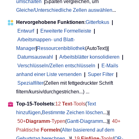
umschalten
|
Spalten vergleichen, um
Gleiche/Unterschiedliche Zellen auswählen
...
Hervorgehobene Funktionen
:
Gitterfokus
|
Entwurf
|
Erweiterte Formelleiste
|
Arbeitsmappen- und Blatt-
Manager
|
Ressourcenbibliothek
(AutoText)
|
Datumsauswahl
|
Arbeitsblätter konsolidieren
|
Verschlüsseln/Zellen entschlüsseln
|
E-Mails
anhand einer Liste versenden
|
Super Filter
|
Spezialfilter
(Zellen mit fettgedruckter Schrift
filtern/kursiv/durchgestrichen...) ...
Top-15-Toolsets
:
12
Text
-Tools
(
Text
hinzufügen
,
Bestimmte Zeichen löschen
...)
|
50+
Diagramm
-Typen
(
Gantt-Diagramm
...)
|
40+
Praktische
Formeln
(
Alter basierend auf dem
Geburtstag berechnen
...)
|
19
Einfüge
-Tools
(
QR-