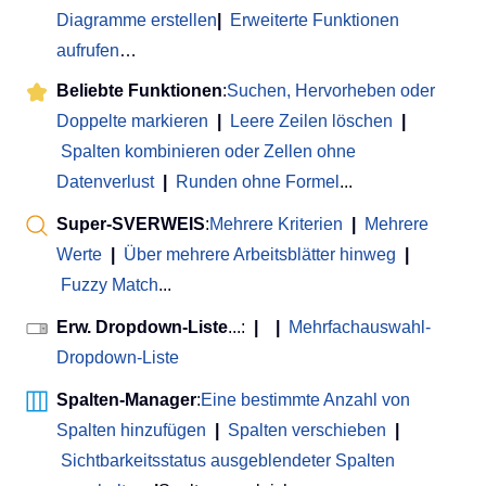
Diagramme erstellen
|
Erweiterte Funktionen
aufrufen
…
Beliebte Funktionen
:
Suchen, Hervorheben oder
Doppelte markieren
|
Leere Zeilen löschen
|
Spalten kombinieren oder Zellen ohne
Datenverlust
|
Runden ohne Formel
...
Super-SVERWEIS
:
Mehrere Kriterien
|
Mehrere
Werte
|
Über mehrere Arbeitsblätter hinweg
|
Fuzzy Match
...
Erw. Dropdown-Liste
...:
|
|
Mehrfachauswahl-
Dropdown-Liste
Spalten-Manager
:
Eine bestimmte Anzahl von
Spalten hinzufügen
|
Spalten verschieben
|
Sichtbarkeitsstatus ausgeblendeter Spalten