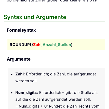
Syntax und Argumente
Formelsyntax
ROUNDUP()
Zahl
,
Anzahl_Stellen
)
Argumente
Zahl
:
Erforderlich; die Zahl, die aufgerundet
werden soll.
Num_digits
:
Erforderlich – gibt die Stelle an,
auf die die Zahl aufgerundet werden soll.
--Num_digits > 0: Rundet die Zahl rechts vom