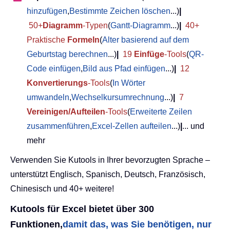
hinzufügen
,
Bestimmte Zeichen löschen
...)
|
50+
Diagramm
-Typen
(
Gantt-Diagramm
...)
|
40+
Praktische
Formeln
(
Alter basierend auf dem
Geburtstag berechnen
...)
|
19
Einfüge
-Tools
(
QR-
Code einfügen
,
Bild aus Pfad einfügen
...)
|
12
Konvertierungs
-Tools
(
In Wörter
umwandeln
,
Wechselkursumrechnung
...)
|
7
Vereinigen/Aufteilen
-Tools
(
Erweiterte Zeilen
zusammenführen
,
Excel-Zellen aufteilen
...)
|
... und
mehr
Verwenden Sie Kutools in Ihrer bevorzugten Sprache –
unterstützt Englisch, Spanisch, Deutsch, Französisch,
Chinesisch und 40+ weitere!
Kutools für Excel bietet über 300
Funktionen,
damit das, was Sie benötigen, nur