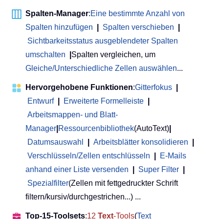
Spalten-Manager
:
Eine bestimmte Anzahl von
Spalten hinzufügen
|
Spalten verschieben
|
Sichtbarkeitsstatus ausgeblendeter Spalten
umschalten
|
Spalten vergleichen, um
Gleiche/Unterschiedliche Zellen auswählen
...
Hervorgehobene Funktionen
:
Gitterfokus
|
Entwurf
|
Erweiterte Formelleiste
|
Arbeitsmappen- und Blatt-
Manager
|
Ressourcenbibliothek
(AutoText)
|
Datumsauswahl
|
Arbeitsblätter konsolidieren
|
Verschlüsseln/Zellen entschlüsseln
|
E-Mails
anhand einer Liste versenden
|
Super Filter
|
Spezialfilter
(Zellen mit fettgedruckter Schrift
filtern/kursiv/durchgestrichen...) ...
Top-15-Toolsets
:
12
Text
-Tools
(
Text