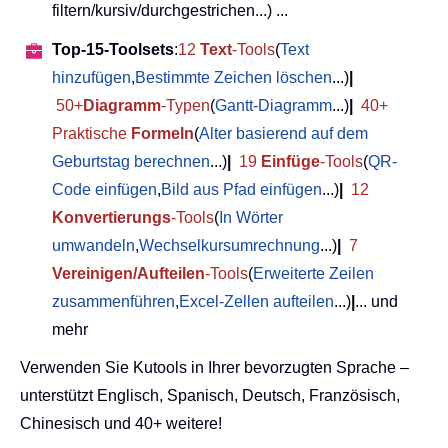
filtern/kursiv/durchgestrichen...) ...
Top-15-Toolsets
:
12
Text
-Tools
(
Text
hinzufügen
,
Bestimmte Zeichen löschen
...)
|
50+
Diagramm
-Typen
(
Gantt-Diagramm
...)
|
40+
Praktische
Formeln
(
Alter basierend auf dem
Geburtstag berechnen
...)
|
19
Einfüge
-Tools
(
QR-
Code einfügen
,
Bild aus Pfad einfügen
...)
|
12
Konvertierungs
-Tools
(
In Wörter
umwandeln
,
Wechselkursumrechnung
...)
|
7
Vereinigen/Aufteilen
-Tools
(
Erweiterte Zeilen
zusammenführen
,
Excel-Zellen aufteilen
...)
|
... und
mehr
Verwenden Sie Kutools in Ihrer bevorzugten Sprache –
unterstützt Englisch, Spanisch, Deutsch, Französisch,
Chinesisch und 40+ weitere!