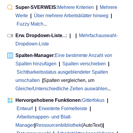
Super-SVERWEIS
:
Mehrere Kriterien
|
Mehrere
Werte
|
Über mehrere Arbeitsblätter hinweg
|
Fuzzy Match
...
Erw. Dropdown-Liste
...:
|
|
Mehrfachauswahl-
Dropdown-Liste
Spalten-Manager
:
Eine bestimmte Anzahl von
Spalten hinzufügen
|
Spalten verschieben
|
Sichtbarkeitsstatus ausgeblendeter Spalten
umschalten
|
Spalten vergleichen, um
Gleiche/Unterschiedliche Zellen auswählen
...
Hervorgehobene Funktionen
:
Gitterfokus
|
Entwurf
|
Erweiterte Formelleiste
|
Arbeitsmappen- und Blatt-
Manager
|
Ressourcenbibliothek
(AutoText)
|