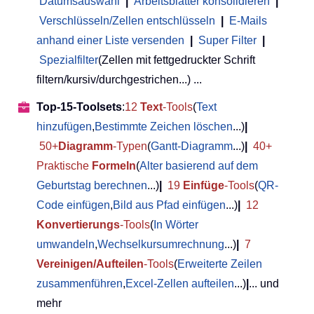
Datumsauswahl
|
Arbeitsblätter konsolidieren
|
Verschlüsseln/Zellen entschlüsseln
|
E-Mails
anhand einer Liste versenden
|
Super Filter
|
Spezialfilter
(Zellen mit fettgedruckter Schrift
filtern/kursiv/durchgestrichen...) ...
Top-15-Toolsets
:
12
Text
-Tools
(
Text
hinzufügen
,
Bestimmte Zeichen löschen
...)
|
50+
Diagramm
-Typen
(
Gantt-Diagramm
...)
|
40+
Praktische
Formeln
(
Alter basierend auf dem
Geburtstag berechnen
...)
|
19
Einfüge
-Tools
(
QR-
Code einfügen
,
Bild aus Pfad einfügen
...)
|
12
Konvertierungs
-Tools
(
In Wörter
umwandeln
,
Wechselkursumrechnung
...)
|
7
Vereinigen/Aufteilen
-Tools
(
Erweiterte Zeilen
zusammenführen
,
Excel-Zellen aufteilen
...)
|
... und
mehr