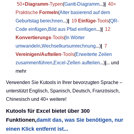
50+
Diagramm
-Typen
(
Gantt-Diagramm
...)
|
40+
Praktische
Formeln
(
Alter basierend auf dem
Geburtstag berechnen
...)
|
19
Einfüge
-Tools
(
QR-
Code einfügen
,
Bild aus Pfad einfügen
...)
|
12
Konvertierungs
-Tools
(
In Wörter
umwandeln
,
Wechselkursumrechnung
...)
|
7
Vereinigen/Aufteilen
-Tools
(
Erweiterte Zeilen
zusammenführen
,
Excel-Zellen aufteilen
...)
|
... und
mehr
Verwenden Sie Kutools in Ihrer bevorzugten Sprache –
unterstützt Englisch, Spanisch, Deutsch, Französisch,
Chinesisch und 40+ weitere!
Kutools für Excel bietet über 300
Funktionen,
damit das, was Sie benötigen, nur
einen Klick entfernt ist...