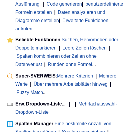
Ausführung
|
Code generieren
|
benutzerdefinierte
Formeln erstellen
|
Daten analysieren und
Diagramme erstellen
|
Erweiterte Funktionen
aufrufen
…
Beliebte Funktionen
:
Suchen, Hervorheben oder
Doppelte markieren
|
Leere Zeilen löschen
|
Spalten kombinieren oder Zellen ohne
Datenverlust
|
Runden ohne Formel
...
Super-SVERWEIS
:
Mehrere Kriterien
|
Mehrere
Werte
|
Über mehrere Arbeitsblätter hinweg
|
Fuzzy Match
...
Erw. Dropdown-Liste
...:
|
|
Mehrfachauswahl-
Dropdown-Liste
Spalten-Manager
:
Eine bestimmte Anzahl von
Spalten hinzufügen
|
Spalten verschieben
|