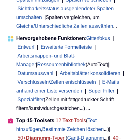
Sichtbarkeitsstatus ausgeblendeter Spalten
umschalten
|
Spalten vergleichen, um
Gleiche/Unterschiedliche Zellen auswählen
...
Hervorgehobene Funktionen
:
Gitterfokus
|
Entwurf
|
Erweiterte Formelleiste
|
Arbeitsmappen- und Blatt-
Manager
|
Ressourcenbibliothek
(AutoText)
|
Datumsauswahl
|
Arbeitsblätter konsolidieren
|
Verschlüsseln/Zellen entschlüsseln
|
E-Mails
anhand einer Liste versenden
|
Super Filter
|
Spezialfilter
(Zellen mit fettgedruckter Schrift
filtern/kursiv/durchgestrichen...) ...
Top-15-Toolsets
:
12
Text
-Tools
(
Text
hinzufügen
,
Bestimmte Zeichen löschen
...)
|
50+
Diagramm
-Typen
(
Gantt-Diagramm
...)
|
40+