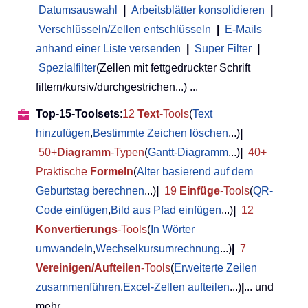
Datumsauswahl
|
Arbeitsblätter konsolidieren
|
Verschlüsseln/Zellen entschlüsseln
|
E-Mails
anhand einer Liste versenden
|
Super Filter
|
Spezialfilter
(Zellen mit fettgedruckter Schrift
filtern/kursiv/durchgestrichen...) ...
Top-15-Toolsets
:
12
Text
-Tools
(
Text
hinzufügen
,
Bestimmte Zeichen löschen
...)
|
50+
Diagramm
-Typen
(
Gantt-Diagramm
...)
|
40+
Praktische
Formeln
(
Alter basierend auf dem
Geburtstag berechnen
...)
|
19
Einfüge
-Tools
(
QR-
Code einfügen
,
Bild aus Pfad einfügen
...)
|
12
Konvertierungs
-Tools
(
In Wörter
umwandeln
,
Wechselkursumrechnung
...)
|
7
Vereinigen/Aufteilen
-Tools
(
Erweiterte Zeilen
zusammenführen
,
Excel-Zellen aufteilen
...)
|
... und
mehr