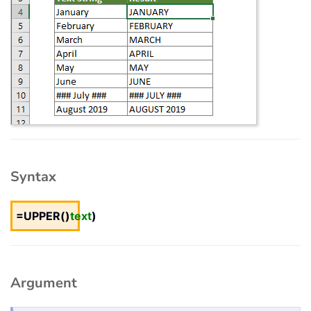
Syntax
=UPPER()
text
)
Argument