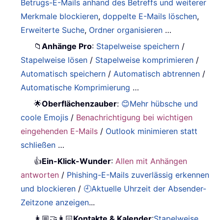
Betrugs-E-Mails anhand des Betreffs und weiterer
Merkmale blockieren
,
doppelte E-Mails löschen
,
Erweiterte Suche
,
Ordner organisieren
…
📁
Anhänge Pro
:
Stapelweise speichern
/
Stapelweise lösen
/
Stapelweise komprimieren
/
Automatisch speichern
/
Automatisch abtrennen
/
Automatische Komprimierung
…
🌟
Oberflächenzauber
:
😊Mehr hübsche und
coole Emojis
/
Benachrichtigung bei wichtigen
eingehenden E-Mails
/
Outlook minimieren statt
schließen
…
👍
Ein-Klick-Wunder
:
Allen mit Anhängen
antworten
/
Phishing-E-Mails zuverlässig erkennen
und blockieren
/
🕘Aktuelle Uhrzeit der Absender-
Zeitzone anzeigen
...
👩🏼‍🤝‍👩🏻
Kontakte & Kalender
:
Stapelweise