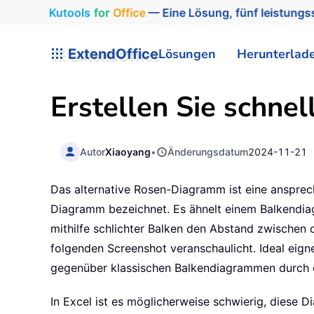
Kutools
for
Office
— Eine Lösung, fünf leistungss
ExtendOffice
Lösungen
Herunterlad
Erstellen Sie schne
Autor
Xiaoyang
•
Änderungsdatum
2024-11-21
Das alternative Rosen-Diagramm ist eine ansprec
Diagramm bezeichnet. Es ähnelt einem Balkendiagr
mithilfe schlichter Balken den Abstand zwischen
folgenden Screenshot veranschaulicht. Ideal eigne
gegenüber klassischen Balkendiagrammen durch ei
In Excel ist es möglicherweise schwierig, diese Di