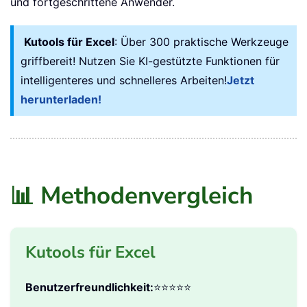
📌 Tipp: Das Video behandelt alle verfügbaren
Optionen – von den Zellverknüpfung-Modi über
optionale Einstellungen bis hin zu den Endergebnissen
– und bietet einen vollständigen Rundgang für neue
und fortgeschrittene Anwender.
Kutools für Excel
: Über 300 praktische Werkzeuge
griffbereit! Nutzen Sie KI-gestützte Funktionen für
intelligenteres und schnelleres Arbeiten!
Jetzt
herunterladen!