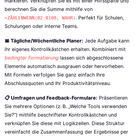
Excel bieten weit mehr als herkömmliche To-do-Listen
– sie verleihen Ihren Arbeitsmappen echte Interaktivität
und präzise Datensteuerung. Entdecken Sie fünf
Szenarien, in denen sie besonders überzeugen:
✔️ Anwesenheitslisten:
Verwenden Sie für jeden
Mitarbeiter ein Kontrollkästchen, um „Anwesend“ zu
markieren. Verknüpfen Sie es mit einer Hilfsspalte und
berechnen Sie die Summe mithilfe von
. Perfekt für Schulen,
=ZÄHLENWENN(B2:B100; WAHR)
Schulungen oder interne Teams.
📅 Tägliche/Wöchentliche Planer:
Jede Aufgabe kann
ihr eigenes Kontrollkästchen erhalten. Kombiniert mit
bedingter Formatierung
lassen sich abgeschlossene
Elemente automatisch ausgrauen oder hervorheben.
Mit Formeln verfolgen Sie ganz einfach Ihre