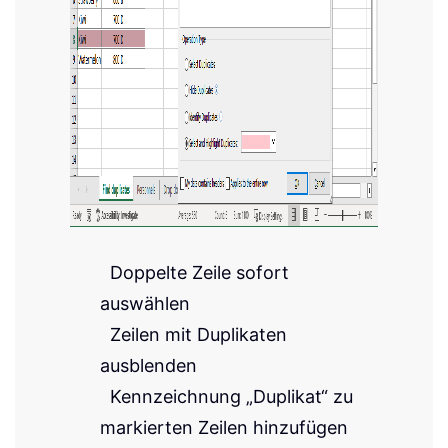
Aufgaben intelligent
durchführen
benutzerdefinierte Formeln
generieren
Passende Kutools-Tools
empfehlen
Daten analysieren und
Diagramme erstellen