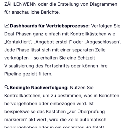
Abschlussquoten und Ihr Produktivitätsniveau.
📋 Umfragen und Feedback-Formulare:
Präsentieren
Sie mehrere Optionen (z. B. „Welche Tools verwenden
Sie?“) mithilfe beschrifteter Kontrollkästchen und
verknüpfen Sie diese mit Logikzellen. Diese Struktur
vereinfacht die Zusammenfassung der Ergebnisse per
ZÄHLENWENN oder die Erstellung von Diagrammen
für anschauliche Berichte.
📈 Dashboards für Vertriebsprozesse:
Verfolgen Sie
Deal-Phasen ganz einfach mit Kontrollkästchen wie
„Kontaktiert“, „Angebot erstellt“ oder „Abgeschlossen“.
Jede Phase lässt sich mit einer separaten Zelle
verknüpfen – so erhalten Sie eine Echtzeit-
Visualisierung des Fortschritts oder können Ihre
Pipeline gezielt filtern.