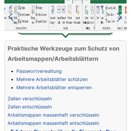
Funktionen
Alle Funktionseigenschaften
erkunden
Versenden Sie ganz einfach E-Mails aus
Excel heraus
Mailing-Liste erstellen
: