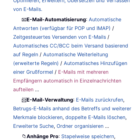
Optimieren, Erweitern, Übersetzen und Verfassen
von E-Mails.
📧
E-Mail-Automatisierung
:
Automatische
Antworten (verfügbar für POP und IMAP)
/
Zeitgesteuertes Versenden von E-Mails
/
Automatisches CC/BCC beim Versand basierend
auf Regeln
/
Automatische Weiterleitung
(erweiterte Regeln)
/
Automatisches Hinzufügen
einer Grußformel
/
E-Mails mit mehreren
Empfängern automatisch in Einzelnachrichten
aufteilen
…
📨
E-Mail-Verwaltung
:
E-Mails zurückrufen
,
Betrugs-E-Mails anhand des Betreffs und weiterer
Merkmale blockieren
,
doppelte E-Mails löschen
,
Erweiterte Suche
,
Ordner organisieren
…
📁
Anhänge Pro
:
Stapelweise speichern
,