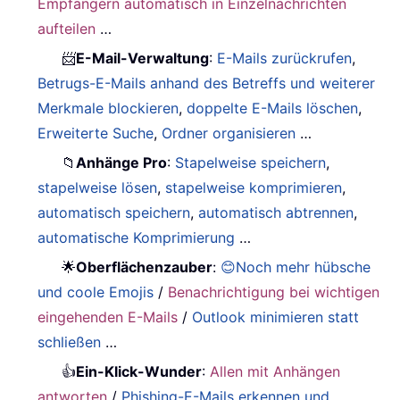
Empfängern automatisch in Einzelnachrichten
aufteilen
…
📨
E-Mail-Verwaltung
:
E-Mails zurückrufen
,
Betrugs-E-Mails anhand des Betreffs und weiterer
Merkmale blockieren
,
doppelte E-Mails löschen
,
Erweiterte Suche
,
Ordner organisieren
…
📁
Anhänge Pro
:
Stapelweise speichern
,
stapelweise lösen
,
stapelweise komprimieren
,
automatisch speichern
,
automatisch abtrennen
,
automatische Komprimierung
…
🌟
Oberflächenzauber
:
😊Noch mehr hübsche
und coole Emojis
/
Benachrichtigung bei wichtigen
eingehenden E-Mails
/
Outlook minimieren statt
schließen
…
👍
Ein-Klick-Wunder
:
Allen mit Anhängen
antworten
/
Phishing-E-Mails erkennen und