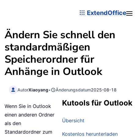
ExtendOffice
Ändern Sie schnell den
standardmäßigen
Speicherordner für
Anhänge in Outlook
Autor
Xiaoyang
•
Änderungsdatum
2025-08-18
Kutools für Outlook
Wenn Sie in Outlook
einen anderen Ordner
Übersicht
als den
Standardordner zum
Kostenlos herunterladen