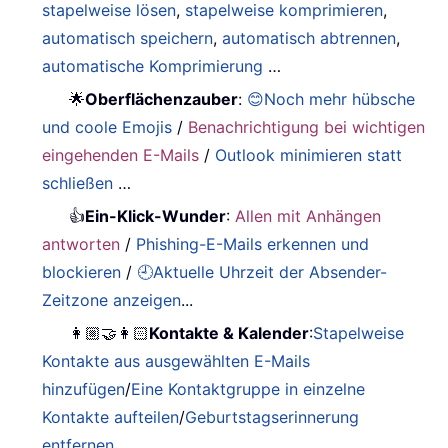
stapelweise lösen
,
stapelweise komprimieren
,
automatisch speichern
,
automatisch abtrennen
,
automatische Komprimierung
…
🌟
Oberflächenzauber
:
😊Noch mehr hübsche
und coole Emojis
/
Benachrichtigung bei wichtigen
eingehenden E-Mails
/
Outlook minimieren statt
schließen
…
👍
Ein-Klick-Wunder
:
Allen mit Anhängen
antworten
/
Phishing-E-Mails erkennen und
blockieren
/
🕘Aktuelle Uhrzeit der Absender-
Zeitzone anzeigen
...
👩🏼‍🤝‍👩🏻
Kontakte & Kalender
:
Stapelweise
Kontakte aus ausgewählten E-Mails
hinzufügen
/
Eine Kontaktgruppe in einzelne
Kontakte aufteilen
/
Geburtstagserinnerung
entfernen
...