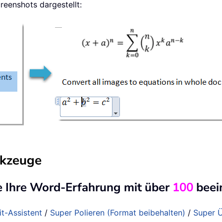
reenshots dargestellt:
rkzeuge
e Ihre Word-Erfahrung mit über
100
beei
it-Assistent
/
Super Polieren (Format beibehalten)
/
Super Ü