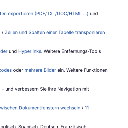
aten exportieren (PDF/TXT/DOC/HTML …)
und
n
/
Zeilen und Spalten einer Tabelle transponieren
lder
und
Hyperlinks
. Weitere Entfernungs-Tools
codes
oder
mehrere Bilder
ein. Weitere Funktionen
 – und verbessern Sie Ihre Navigation mit
wischen Dokumentfenstern wechseln
/
11
Englisch, Spanisch, Deutsch, Französisch,