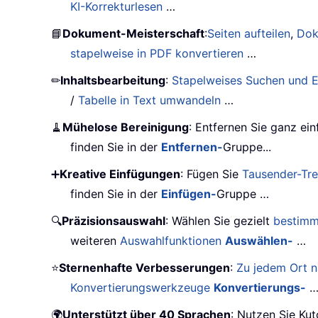
KI-Korrekturlesen
…
📘
Dokument-Meisterschaft
:
Seiten aufteilen
,
Dok
stapelweise in PDF konvertieren
…
✏
Inhaltsbearbeitung
:
Stapelweises Suchen und E
/
Tabelle in Text umwandeln
…
🧹
Mühelose Bereinigung
: Entfernen Sie ganz ei
finden Sie in der
Entfernen-
Gruppe...
➕
Kreative Einfügungen
: Fügen Sie
Tausender-Tr
finden Sie in der
Einfügen-
Gruppe …
🔍
Präzisionsauswahl
: Wählen Sie gezielt
bestimm
weiteren
Auswahlfunktionen
Auswählen-
…
⭐
Sternenhafte Verbesserungen
:
Zu jedem Ort n
Konvertierungswerkzeuge
Konvertierungs-
🌍
Unterstützt über 40 Sprachen
: Nutzen Sie Kut