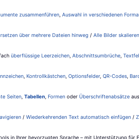
umente zusammenführen
,
Auswahl in verschiedenen Form
rsetzen über mehrere Dateien hinweg
/
Alle Bilder skaliere
nfach
überflüssige Leerzeichen
,
Abschnittsumbrüche
,
Textfe
ennzeichen
,
Kontrollkästchen
,
Optionsfelder
,
QR-Codes
,
Bar
te Seiten
,
Tabellen
,
Formen
oder
Überschriftenabsätze
aus
avigieren
/
Wiederkehrenden Text automatisch einfügen
/
Z
…
ools in Ihrer bevorzugten Sprache – mit Unterstützung für 