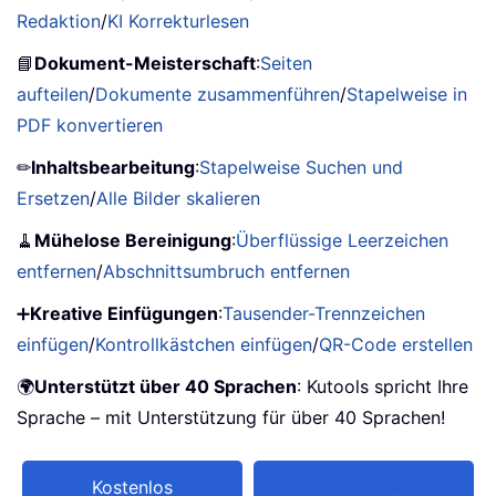
Redaktion
/
KI Korrekturlesen
📘
Dokument-Meisterschaft
:
Seiten
aufteilen
/
Dokumente zusammenführen
/
Stapelweise in
PDF konvertieren
✏
Inhaltsbearbeitung
:
Stapelweise Suchen und
Ersetzen
/
Alle Bilder skalieren
🧹
Mühelose Bereinigung
:
Überflüssige Leerzeichen
entfernen
/
Abschnittsumbruch entfernen
➕
Kreative Einfügungen
:
Tausender-Trennzeichen
einfügen
/
Kontrollkästchen einfügen
/
QR-Code erstellen
🌍
Unterstützt über 40 Sprachen
: Kutools spricht Ihre
Sprache – mit Unterstützung für über 40 Sprachen!
Kostenlos