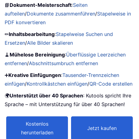
📘
Dokument-Meisterschaft
:
Seiten
aufteilen
/
Dokumente zusammenführen
/
Stapelweise in
PDF konvertieren
✏
Inhaltsbearbeitung
:
Stapelweise Suchen und
Ersetzen
/
Alle Bilder skalieren
🧹
Mühelose Bereinigung
:
Überflüssige Leerzeichen
entfernen
/
Abschnittsumbruch entfernen
➕
Kreative Einfügungen
:
Tausender-Trennzeichen
einfügen
/
Kontrollkästchen einfügen
/
QR-Code erstellen
🌍
Unterstützt über 40 Sprachen
: Kutools spricht Ihre
Sprache – mit Unterstützung für über 40 Sprachen!
Kostenlos
Jetzt kaufen
herunterladen