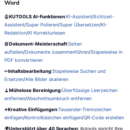
Word
🤖
KUTOOLS AI-Funktionen
:
KI-Assistent
/
Echtzeit-
Assistent
/
Super Polieren
/
Super Übersetzen
/
KI-
Redaktion
/
KI Korrekturlesen
📘
Dokument-Meisterschaft
:
Seiten
aufteilen
/
Dokumente zusammenführen
/
Stapelweise in
PDF konvertieren
✏
Inhaltsbearbeitung
:
Stapelweise Suchen und
Ersetzen
/
Alle Bilder skalieren
🧹
Mühelose Bereinigung
:
Überflüssige Leerzeichen
entfernen
/
Abschnittsumbruch entfernen
➕
Kreative Einfügungen
:
Tausender-Trennzeichen
einfügen
/
Kontrollkästchen einfügen
/
QR-Code erstellen
🌍
Unterstützt über 40 Sprachen
: Kutools spricht Ihre