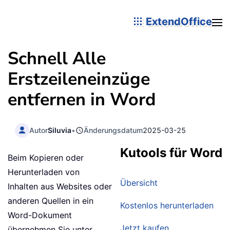
ExtendOffice
Schnell Alle
Erstzeileneinzüge
entfernen in Word
Autor
Siluvia
•
Änderungsdatum
2025-03-25
Kutools für Word
Beim Kopieren oder
Herunterladen von
Übersicht
Inhalten aus Websites oder
anderen Quellen in ein
Kostenlos herunterladen
Word-Dokument
Jetzt kaufen
übernehmen Sie unter