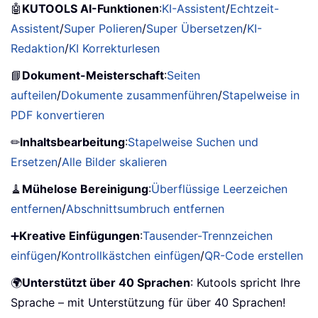
🤖
KUTOOLS AI-Funktionen
:
KI-Assistent
/
Echtzeit-
Assistent
/
Super Polieren
/
Super Übersetzen
/
KI-
Redaktion
/
KI Korrekturlesen
📘
Dokument-Meisterschaft
:
Seiten
aufteilen
/
Dokumente zusammenführen
/
Stapelweise in
PDF konvertieren
✏
Inhaltsbearbeitung
:
Stapelweise Suchen und
Ersetzen
/
Alle Bilder skalieren
🧹
Mühelose Bereinigung
:
Überflüssige Leerzeichen
entfernen
/
Abschnittsumbruch entfernen
➕
Kreative Einfügungen
:
Tausender-Trennzeichen
einfügen
/
Kontrollkästchen einfügen
/
QR-Code erstellen
🌍
Unterstützt über 40 Sprachen
: Kutools spricht Ihre
Sprache – mit Unterstützung für über 40 Sprachen!