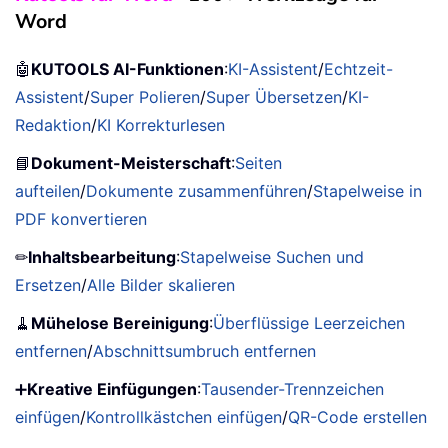
Word
🤖
KUTOOLS AI-Funktionen
:
KI-Assistent
/
Echtzeit-
Assistent
/
Super Polieren
/
Super Übersetzen
/
KI-
Redaktion
/
KI Korrekturlesen
📘
Dokument-Meisterschaft
:
Seiten
aufteilen
/
Dokumente zusammenführen
/
Stapelweise in
PDF konvertieren
✏
Inhaltsbearbeitung
:
Stapelweise Suchen und
Ersetzen
/
Alle Bilder skalieren
🧹
Mühelose Bereinigung
:
Überflüssige Leerzeichen
entfernen
/
Abschnittsumbruch entfernen
➕
Kreative Einfügungen
:
Tausender-Trennzeichen
einfügen
/
Kontrollkästchen einfügen
/
QR-Code erstellen