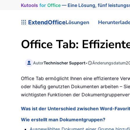
Kutools
for
Office
— Eine Lösung, fünf leistungss
ExtendOffice
Lösungen
Herunterlad
Office Tab: Effizi
Autor
Technischer Support
•
Änderungsdatum
2
Office Tab ermöglicht Ihnen eine effizientere Ve
oder häufig genutzten Dokumenten arbeiten – Sie 
wichtigsten Funktionen der Dokumentgruppenver
Was ist der Unterschied zwischen Word-Favorit
Wie erstellt man Dokumentgruppen?
Ausgewähltes Dokument einer Gruppe hinzuf