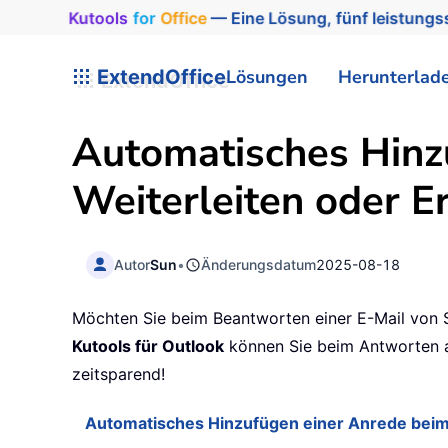
Kutools
for
Office
— Eine Lösung, fünf leistungss
ExtendOffice
Lösungen
Herunterlad
Automatisches Hinz
Weiterleiten oder Er
Autor
Sun
•
Änderungsdatum
2025-08-18
Möchten Sie beim Beantworten einer E-Mail von S
Kutools für Outlook
können Sie beim Antworten au
zeitsparend!
Automatisches Hinzufügen einer Anrede beim B