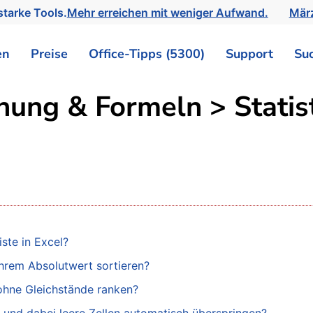
tarke Tools.
Mehr erreichen mit weniger Aufwand.
März
en
Preise
Office-Tipps (5300)
Support
Su
nung & Formeln > Statis
ste in Excel?
hrem Absolutwert sortieren?
 ohne Gleichstände ranken?