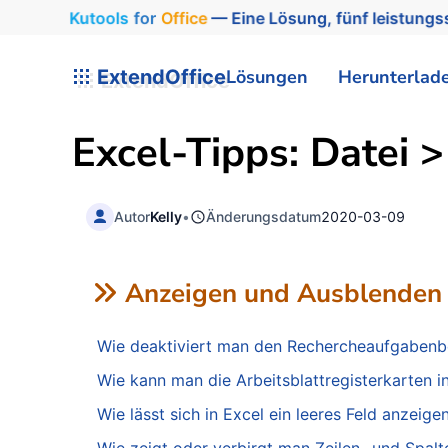
Kutools
for
Office
— Eine Lösung, fünf leistungss
ExtendOffice
Lösungen
Herunterlad
Excel-Tipps: Datei 
Autor
Kelly
•
Änderungsdatum
2020-03-09
Anzeigen und Ausblenden
Wie deaktiviert man den Rechercheaufgabenbe
Wie kann man die Arbeitsblattregisterkarten in
Wie lässt sich in Excel ein leeres Feld anzeig