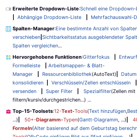
Erweiterte Dropdown-Liste
:
Schnell eine Dropdown-L
|
Abhängige Dropdown-Liste
|
Mehrfachauswahl-D
Spalten-Manager
:
Eine bestimmte Anzahl von Spalte
verschieben
|
Sichtbarkeitsstatus ausgeblendeter Spal
Spalten vergleichen
...
Hervorgehobene Funktionen
:
Gitterfokus
|
Entwur
Formelleiste
|
Arbeitsmappen- & Blatt-
Manager
|
Ressourcenbibliothek
(AutoText)
|
Datum
konsolidieren
|
Verschlüsseln/Zellen entschlüsseln
|
versenden
|
Super Filter
|
Spezialfilter
(Zellen mit
filtern/kursiv/durchgestrichen...) ...
Top-15-Toolsets
:
12-
Text-
Tools
(
Text hinzufügen
,
Bes
...)
|
50+-
Diagramm-
Typen
(
Gantt-Diagramm
, ...)
|
4
Formeln
(
Alter basierend auf dem Geburtstag berech
Tools
(
QR-Code einfügen
,
Bild aus Pfad einfügen
, ...)
|