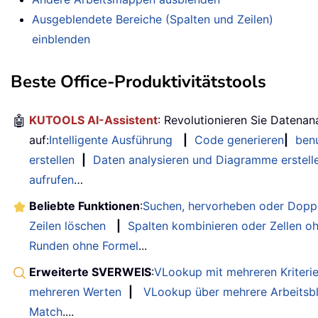
Ausgeblendete Bereiche (Spalten und Zeilen)
einblenden
Beste Office-Produktivitätstools
🤖
KUTOOLS AI-Assistent
: Revolutionieren Sie Datenan
auf:
Intelligente Ausführung
|
Code generieren
|
benu
erstellen
|
Daten analysieren und Diagramme erstell
aufrufen
…
Beliebte Funktionen
:
Suchen, hervorheben oder Doppe
Zeilen löschen
|
Spalten kombinieren oder Zellen o
Runden ohne Formel
...
Erweiterte SVERWEIS
:
VLookup mit mehreren Kriteri
mehreren Werten
|
VLookup über mehrere Arbeitsbl
Match
....