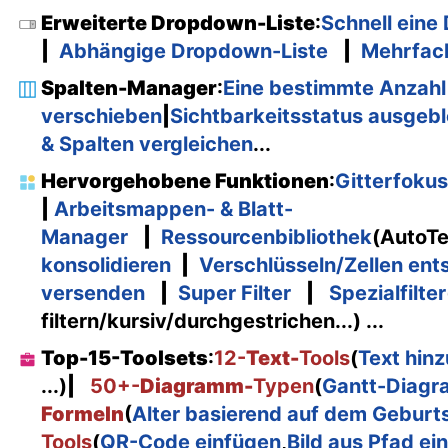
Erweiterte Dropdown-Liste
:
Schnell eine
|
Abhängige Dropdown-Liste
|
Mehrfac
Spalten-Manager
:
Eine bestimmte Anzahl
verschieben
|
Sichtbarkeitsstatus ausgeb
& Spalten vergleichen
...
Hervorgehobene Funktionen
:
Gitterfokus
|
Arbeitsmappen- & Blatt-
Manager
|
Ressourcenbibliothek
(AutoTe
konsolidieren
|
Verschlüsseln/Zellen ent
versenden
|
Super Filter
|
Spezialfilter
filtern/kursiv/durchgestrichen...) ...
Top-15-Toolsets
:
12-
Text-
Tools
(
Text hin
...)
|
50+-
Diagramm-
Typen
(
Gantt-Diag
Formeln
(
Alter basierend auf dem Geburt
Tools
(
QR-Code einfügen
,
Bild aus Pfad ei