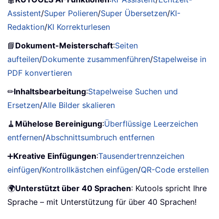
Assistent
/
Super Polieren
/
Super Übersetzen
/
KI-
Redaktion
/
KI Korrekturlesen
📘
Dokument-Meisterschaft
:
Seiten
aufteilen
/
Dokumente zusammenführen
/
Stapelweise in
PDF konvertieren
✏
Inhaltsbearbeitung
:
Stapelweise Suchen und
Ersetzen
/
Alle Bilder skalieren
🧹
Mühelose Bereinigung
:
Überflüssige Leerzeichen
entfernen
/
Abschnittsumbruch entfernen
➕
Kreative Einfügungen
:
Tausendertrennzeichen
einfügen
/
Kontrollkästchen einfügen
/
QR-Code erstellen
🌍
Unterstützt über 40 Sprachen
: Kutools spricht Ihre
Sprache – mit Unterstützung für über 40 Sprachen!