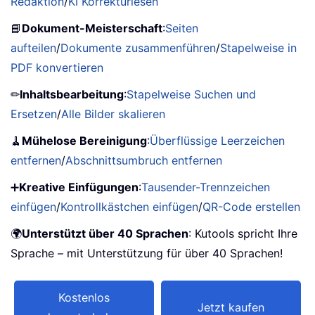
Redaktion
/
KI Korrekturlesen
📘
Dokument-Meisterschaft
:
Seiten
aufteilen
/
Dokumente zusammenführen
/
Stapelweise in
PDF konvertieren
✏
Inhaltsbearbeitung
:
Stapelweise Suchen und
Ersetzen
/
Alle Bilder skalieren
🧹
Mühelose Bereinigung
:
Überflüssige Leerzeichen
entfernen
/
Abschnittsumbruch entfernen
➕
Kreative Einfügungen
:
Tausender-Trennzeichen
einfügen
/
Kontrollkästchen einfügen
/
QR-Code erstellen
🌍
Unterstützt über 40 Sprachen
: Kutools spricht Ihre
Sprache – mit Unterstützung für über 40 Sprachen!
Kostenlos
Jetzt kaufen