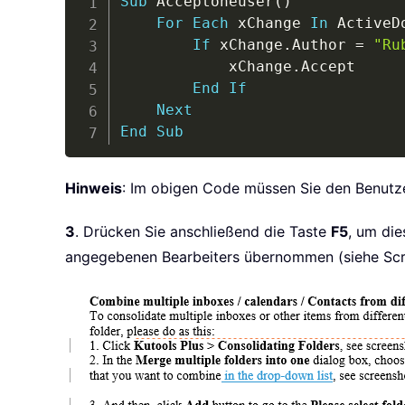
Sub
 Acceptoneuser
(
)
For
Each
 xChange 
In
 ActiveD
If
 xChange
.
Author 
=
"Ru
            xChange
.
Accept

End
If
Next
End
Sub
Hinweis
: Im obigen Code müssen Sie den Benutz
3
. Drücken Sie anschließend die Taste
F5
, um di
angegebenen Bearbeiters übernommen (siehe Scr