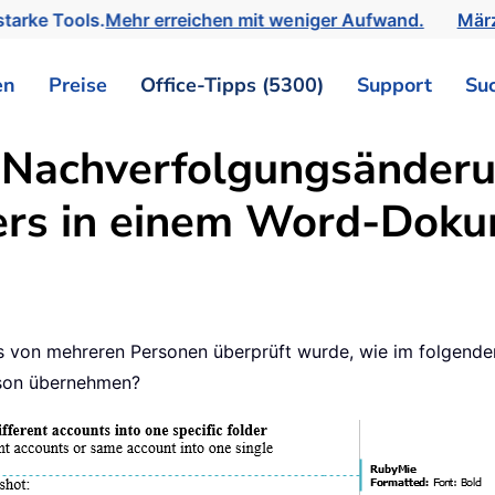
tarke Tools.
Mehr erreichen mit weniger Aufwand.
März
en
Preise
Office-Tipps (5300)
Support
Su
 Nachverfolgungsänderu
ers in einem Word-Dok
von mehreren Personen überprüft wurde, wie im folgenden
rson übernehmen?