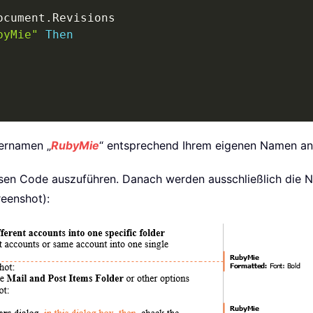
ocument
.
Revisions

byMie"
Then
ernamen „
RubyMie
“ entsprechend Ihrem eigenen Namen an
esen Code auszuführen. Danach werden ausschließlich die
eenshot):