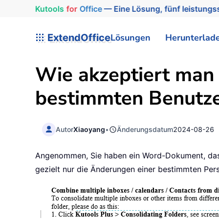
Kutools
for
Office
— Eine Lösung, fünf leistungss
ExtendOffice
Lösungen
Herunterlad
Wie akzeptiert man
bestimmten Benutz
Autor
Xiaoyang
•
Änderungsdatum
2024-08-26
Angenommen, Sie haben ein Word-Dokument, das 
gezielt nur die Änderungen einer bestimmten Pe