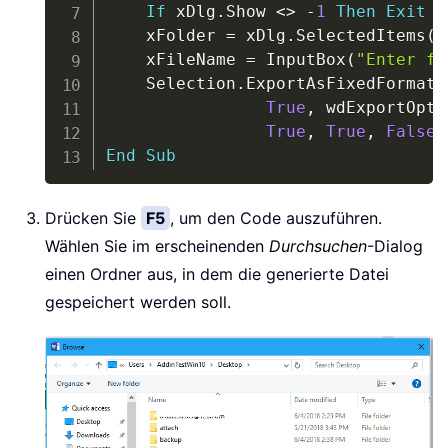
If
 xDlg
.
Show 
<
>
-
1
Then
Exit
S
    xFolder 
=
 xDlg
.
SelectedItems
(
1
    xFileName 
=
 InputBox
(
"Enter fi
    Selection
.
ExportAsFixedFormat 
True
,
 wdExportOpti
True
,
True
,
False
End
Sub
Drücken Sie
F5
, um den Code auszuführen.
Wählen Sie im erscheinenden
Durchsuchen
-Dialog
einen Ordner aus, in dem die generierte Datei
gespeichert werden soll.