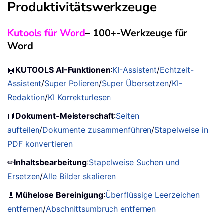
Produktivitätswerkzeuge
Kutools für Word
– 100+-Werkzeuge für
Word
🤖
KUTOOLS AI-Funktionen
:
KI-Assistent
/
Echtzeit-
Assistent
/
Super Polieren
/
Super Übersetzen
/
KI-
Redaktion
/
KI Korrekturlesen
📘
Dokument-Meisterschaft
:
Seiten
aufteilen
/
Dokumente zusammenführen
/
Stapelweise in
PDF konvertieren
✏
Inhaltsbearbeitung
:
Stapelweise Suchen und
Ersetzen
/
Alle Bilder skalieren
🧹
Mühelose Bereinigung
:
Überflüssige Leerzeichen
entfernen
/
Abschnittsumbruch entfernen