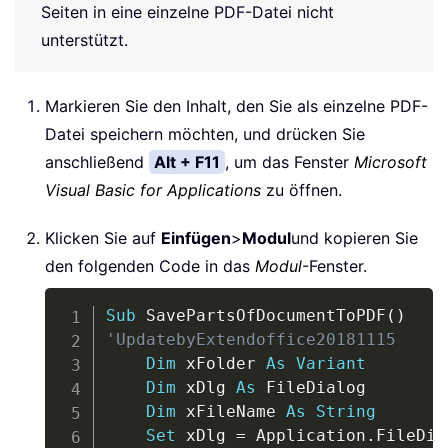
Seiten in eine einzelne PDF-Datei nicht
unterstützt.
Markieren Sie den Inhalt, den Sie als einzelne PDF-
Datei speichern möchten, und drücken Sie
anschließend
Alt + F11
, um das Fenster
Microsoft
Visual Basic for Applications
zu öffnen.
Klicken Sie auf
Einfügen
>
Modul
und kopieren Sie
den folgenden Code in das
Modul
-Fenster.
Copy
Sub
 SavePartsOfDocumentToPDF
(
)
'UpdatebyExtendoffice20181115
Dim
 xFolder 
As
Variant
Dim
 xDlg 
As
 FileDialog

Dim
 xFileName 
As
String
Set
 xDlg 
=
 Application
.
FileDia