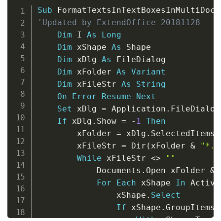
Copy
Sub
 FormatTextsInTextBoxesInMultiDoc
(
'Updated by ExtendOffice 20181128
Dim
 I 
As
Long
Dim
 xShape 
As
 Shape

Dim
 xDlg 
As
 FileDialog

Dim
 xFolder 
As
Variant
Dim
 xFileStr 
As
String
On
Error
Resume
Next
Set
 xDlg 
=
 Application
.
FileDialog
If
 xDlg
.
Show 
=
-
1
Then
        xFolder 
=
 xDlg
.
SelectedItems
(
        xFileStr 
=
 Dir
(
xFolder 
&
"*.d
While
 xFileStr 
<
>
""
            Documents
.
Open xFolder 
&
 
For
Each
 xShape 
In
 Active
                xShape
.
Select
If
 xShape
.
GroupItems 
With
 xShape
.
TextF