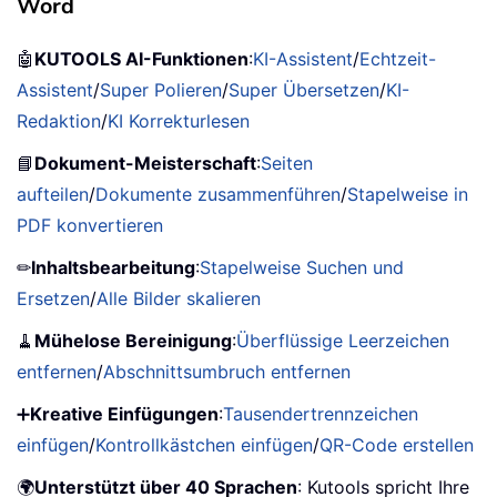
Word
🤖
KUTOOLS AI-Funktionen
:
KI-Assistent
/
Echtzeit-
Assistent
/
Super Polieren
/
Super Übersetzen
/
KI-
Redaktion
/
KI Korrekturlesen
📘
Dokument-Meisterschaft
:
Seiten
aufteilen
/
Dokumente zusammenführen
/
Stapelweise in
PDF konvertieren
✏
Inhaltsbearbeitung
:
Stapelweise Suchen und
Ersetzen
/
Alle Bilder skalieren
🧹
Mühelose Bereinigung
:
Überflüssige Leerzeichen
entfernen
/
Abschnittsumbruch entfernen
➕
Kreative Einfügungen
:
Tausendertrennzeichen
einfügen
/
Kontrollkästchen einfügen
/
QR-Code erstellen
🌍
Unterstützt über 40 Sprachen
: Kutools spricht Ihre