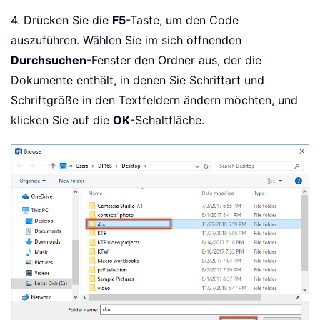
.
Name 
=
"Aria
4. Drücken Sie die
F5
-Taste, um den Code
.
Size 
=
20
auszuführen. Wählen Sie im sich öffnenden
End
With
Durchsuchen
-Fenster den Ordner aus, der die
GoTo
 LblExit

Dokumente enthält, in denen Sie Schriftart und
End
If
Schriftgröße in den Textfeldern ändern möchten, und
For
 I 
=
1
To
 xShape
.
G
klicken Sie auf die
OK
-Schaltfläche.
With
 xShape
.
Group
.
Name 
=
"Aria
.
Size 
=
20
End
With
Next
LblExit
:
Next
            ActiveDocument
.
Save

            ActiveDocument
.
Close

            xFileStr 
=
 Dir
(
)
Wend
End
If