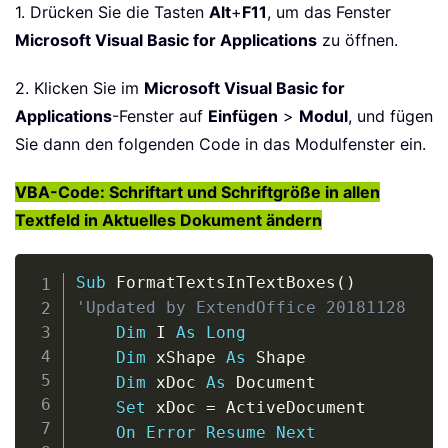
1. Drücken Sie die Tasten
Alt
+
F11
, um das Fenster
Microsoft Visual Basic for Applications
zu öffnen.
2. Klicken Sie im
Microsoft Visual Basic for
Applications
-Fenster auf
Einfügen
>
Modul
, und fügen
Sie dann den folgenden Code in das Modulfenster ein.
VBA-Code: Schriftart und Schriftgröße in allen
Textfeld in Aktuelles Dokument ändern
Copy
Sub
 FormatTextsInTextBoxes
(
)
'Updated by ExtendOffice 20181128
Dim
 I 
As
Long
Dim
 xShape 
As
 Shape

Dim
 xDoc 
As
 Document

Set
 xDoc 
=
 ActiveDocument

On
Error
Resume
Next