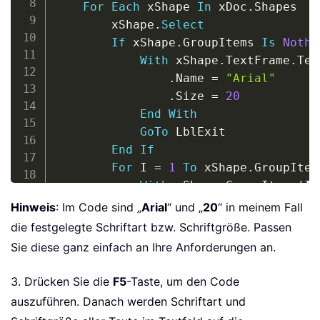
For
Each
 xShape 
In
 xDoc
.
Shapes

        xShape
.
Select
If
 xShape
.
GroupItems 
Is
Nothi
With
 xShape
.
TextFrame
.
Tex
.
Name 
=
"Arial"
.
Size 
=
20
End
With
GoTo
 LblExit

End
If
For
 I 
=
1
To
 xShape
.
GroupItem
With
 xShape
.
GroupItems
(
I
)
.
Name 
=
"Arial"
Hinweis
: Im Code sind „
Arial
“ und „
20
“ in meinem Fall
.
Size 
=
20
die festgelegte Schriftart bzw. Schriftgröße. Passen
End
With
Sie diese ganz einfach an Ihre Anforderungen an.
Next
LblExit
:
3. Drücken Sie die
F5
-Taste, um den Code
Next
auszuführen. Danach werden Schriftart und
End
Sub