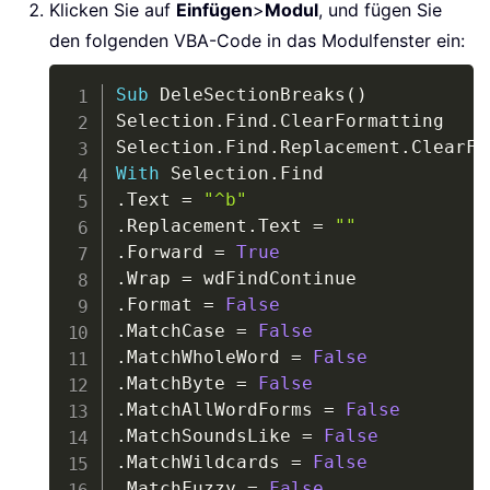
Klicken Sie auf
Einfügen
>
Modul
, und fügen Sie
den folgenden VBA-Code in das Modulfenster ein:
Copy
Sub
 DeleSectionBreaks
(
)
Selection
.
Find
.
ClearFormatting

Selection
.
Find
.
Replacement
.
With
 Selection
.
.
Text 
=
"^b"
.
Replacement
.
Text 
=
""
.
Forward 
=
True
.
Wrap 
=
.
Format 
=
False
.
MatchCase 
=
False
.
MatchWholeWord 
=
False
.
MatchByte 
=
False
.
MatchAllWordForms 
=
False
.
MatchSoundsLike 
=
False
.
MatchWildcards 
=
False
.
MatchFuzzy 
=
False