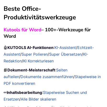
Beste Office-
Produktivitätswerkzeuge
Kutools für Word
– 100+-Werkzeuge für
Word
🤖
KUTOOLS AI-Funktionen
:
KI-Assistent
/
Echtzeit-
Assistent
/
Super Polieren
/
Super Übersetzen
/
KI-
Redaktion
/
KI Korrekturlesen
📘
Dokument-Meisterschaft
:
Seiten
aufteilen
/
Dokumente zusammenführen
/
Stapelweise in
PDF konvertieren
✏
Inhaltsbearbeitung
:
Stapelweise Suchen und
Ersetzen
/
Alle Bilder skalieren