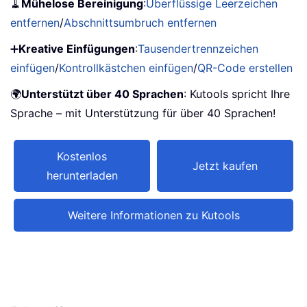
🧹
Mühelose Bereinigung
:
Überflüssige Leerzeichen
entfernen
/
Abschnittsumbruch entfernen
➕
Kreative Einfügungen
:
Tausendertrennzeichen
einfügen
/
Kontrollkästchen einfügen
/
QR-Code erstellen
🌍
Unterstützt über 40 Sprachen
: Kutools spricht Ihre
Sprache – mit Unterstützung für über 40 Sprachen!
Kostenlos
Jetzt kaufen
herunterladen
Weitere Informationen zu Kutools