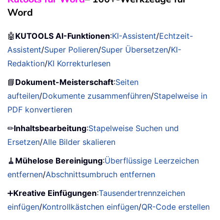
Word
🤖
KUTOOLS AI-Funktionen
:
KI-Assistent
/
Echtzeit-
Assistent
/
Super Polieren
/
Super Übersetzen
/
KI-
Redaktion
/
KI Korrekturlesen
📘
Dokument-Meisterschaft
:
Seiten
aufteilen
/
Dokumente zusammenführen
/
Stapelweise in
PDF konvertieren
✏
Inhaltsbearbeitung
:
Stapelweise Suchen und
Ersetzen
/
Alle Bilder skalieren
🧹
Mühelose Bereinigung
:
Überflüssige Leerzeichen
entfernen
/
Abschnittsumbruch entfernen
➕
Kreative Einfügungen
:
Tausendertrennzeichen
einfügen
/
Kontrollkästchen einfügen
/
QR-Code erstellen