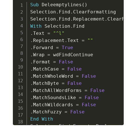
Copy
Sub
 Deleemptylines
(
)
Selection
.
Find
.
ClearFormatting

Selection
.
Find
.
Replacement
.
With
 Selection
.
.
Text 
=
"^l"
.
Replacement
.
Text 
=
""
.
Forward 
=
True
.
Wrap 
=
.
Format 
=
False
.
MatchCase 
=
False
.
MatchWholeWord 
=
False
.
MatchByte 
=
False
.
MatchAllWordForms 
=
False
.
MatchSoundsLike 
=
False
.
MatchWildcards 
=
False
.
MatchFuzzy 
=
False
End
With
Selection
.
Find
.
Execute Replace
:
=