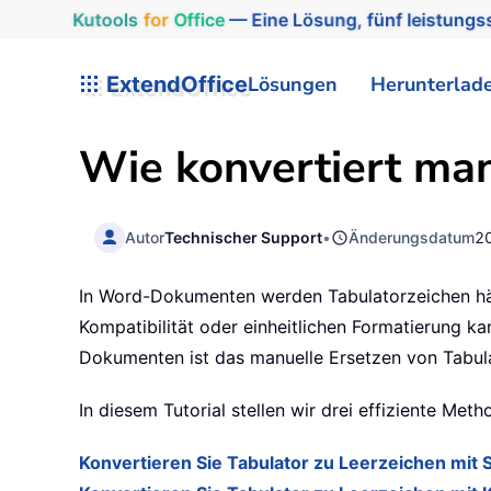
Kutools
for
Office
— Eine Lösung, fünf leistungss
ExtendOffice
Lösungen
Herunterlad
Wie konvertiert man
Autor
Technischer Support
•
Änderungsdatum
2
In Word-Dokumenten werden Tabulatorzeichen häu
Kompatibilität oder einheitlichen Formatierung 
Dokumenten ist das manuelle Ersetzen von Tabul
In diesem Tutorial stellen wir drei effiziente Me
Konvertieren Sie Tabulator zu Leerzeichen mit