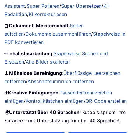
Assistent
/
Super Polieren
/
Super Übersetzen
/
KI-
Redaktion
/
KI Korrekturlesen
📘
Dokument-Meisterschaft
:
Seiten
aufteilen
/
Dokumente zusammenführen
/
Stapelweise in
PDF konvertieren
✏
Inhaltsbearbeitung
:
Stapelweise Suchen und
Ersetzen
/
Alle Bilder skalieren
🧹
Mühelose Bereinigung
:
Überflüssige Leerzeichen
entfernen
/
Abschnittsumbruch entfernen
➕
Kreative Einfügungen
:
Tausendertrennzeichen
einfügen
/
Kontrollkästchen einfügen
/
QR-Code erstellen
🌍
Unterstützt über 40 Sprachen
: Kutools spricht Ihre
Sprache – mit Unterstützung für über 40 Sprachen!