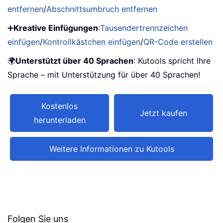
entfernen
/
Abschnittsumbruch entfernen
➕
Kreative Einfügungen
:
Tausendertrennzeichen
einfügen
/
Kontrollkästchen einfügen
/
QR-Code erstellen
🌍
Unterstützt über 40 Sprachen
: Kutools spricht Ihre
Sprache – mit Unterstützung für über 40 Sprachen!
Kostenlos
Jetzt kaufen
herunterladen
Weitere Informationen zu Kutools
Folgen Sie uns