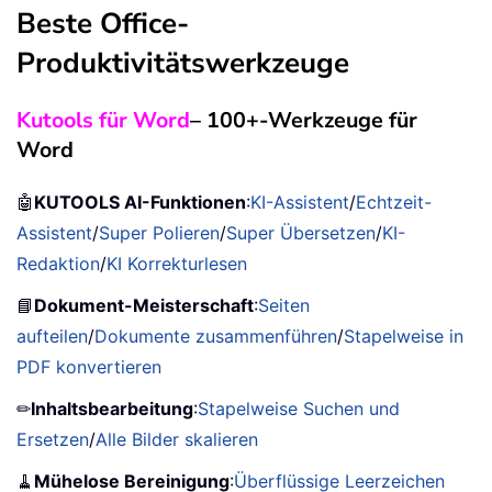
Beste Office-
Produktivitätswerkzeuge
Kutools für Word
– 100+-Werkzeuge für
Word
🤖
KUTOOLS AI-Funktionen
:
KI-Assistent
/
Echtzeit-
Assistent
/
Super Polieren
/
Super Übersetzen
/
KI-
Redaktion
/
KI Korrekturlesen
📘
Dokument-Meisterschaft
:
Seiten
aufteilen
/
Dokumente zusammenführen
/
Stapelweise in
PDF konvertieren
✏
Inhaltsbearbeitung
:
Stapelweise Suchen und
Ersetzen
/
Alle Bilder skalieren
🧹
Mühelose Bereinigung
:
Überflüssige Leerzeichen