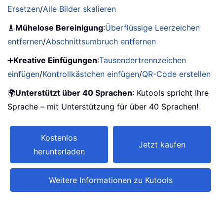
Ersetzen
/
Alle Bilder skalieren
🧹
Mühelose Bereinigung
:
Überflüssige Leerzeichen
entfernen
/
Abschnittsumbruch entfernen
➕
Kreative Einfügungen
:
Tausendertrennzeichen
einfügen
/
Kontrollkästchen einfügen
/
QR-Code erstellen
🌍
Unterstützt über 40 Sprachen
: Kutools spricht Ihre
Sprache – mit Unterstützung für über 40 Sprachen!
Kostenlos
Jetzt kaufen
herunterladen
Weitere Informationen zu Kutools