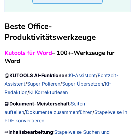
Beste Office-
Produktivitätswerkzeuge
Kutools für Word
– 100+-Werkzeuge für
Word
🤖
KUTOOLS AI-Funktionen
:
KI-Assistent
/
Echtzeit-
Assistent
/
Super Polieren
/
Super Übersetzen
/
KI-
Redaktion
/
KI Korrekturlesen
📘
Dokument-Meisterschaft
:
Seiten
aufteilen
/
Dokumente zusammenführen
/
Stapelweise in
PDF konvertieren
✏
Inhaltsbearbeitung
:
Stapelweise Suchen und