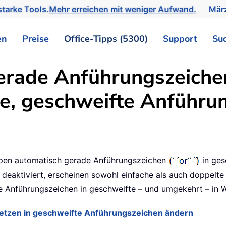
tarke Tools.
Mehr erreichen mit weniger Aufwand.
März
en
Preise
Office-Tipps (5300)
Support
Su
rade Anführungszeichen
te, geschweifte Anführu
pen automatisch gerade Anführungszeichen
in ges
h deaktiviert, erscheinen sowohl einfache als auch doppe
de Anführungszeichen in geschweifte – und umgekehrt – in
etzen in geschweifte Anführungszeichen ändern