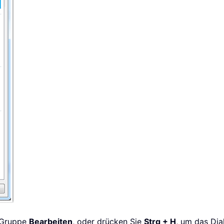
 Gruppe
Bearbeiten
, oder drücken Sie
Strg + H
, um das Dia