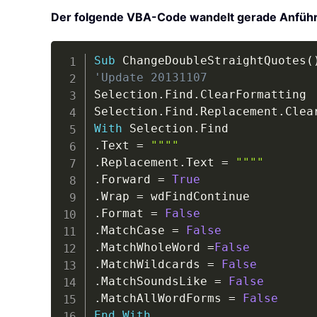
Der folgende VBA-Code wandelt gerade Anführ
Sub
 ChangeDoubleStraightQuotes
(
'Update 20131107
Selection
.
Find
.
ClearFormatting

Selection
.
Find
.
Replacement
.
With
 Selection
.
.
Text 
=
""""
.
Replacement
.
Text 
=
""""
.
Forward 
=
True
.
Wrap 
=
.
Format 
=
False
.
MatchCase 
=
False
.
MatchWholeWord 
=
False
.
MatchWildcards 
=
False
.
MatchSoundsLike 
=
False
.
MatchAllWordForms 
=
False
End
With