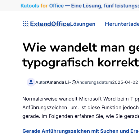
Kutools
for
Office
— Eine Lösung, fünf leistungss
ExtendOffice
Lösungen
Herunterlad
Wie wandelt man ge
typografisch korrek
Autor
Amanda Li
•
Änderungsdatum
2025-04-02
Normalerweise wandelt Microsoft Word beim Tip
Anführungszeichen
um. Ist diese Funktion jedoc
gerade. Im Folgenden erfahren Sie, wie Sie gera
Gerade Anführungszeichen mit Suchen und Ers