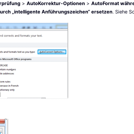
rprüfung
>
AutoKorrektur-Optionen
>
AutoFormat währe
rch „intelligente Anführungszeichen“ ersetzen
. Siehe S