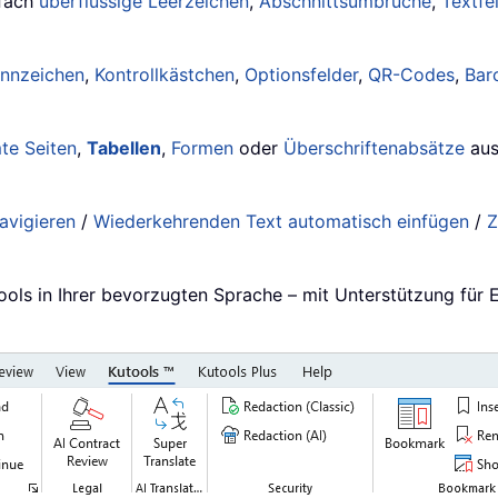
nfach
überflüssige Leerzeichen
,
Abschnittsumbrüche
,
Textfe
ennzeichen
,
Kontrollkästchen
,
Optionsfelder
,
QR-Codes
,
Bar
te Seiten
,
Tabellen
,
Formen
oder
Überschriftenabsätze
aus
avigieren
/
Wiederkehrenden Text automatisch einfügen
/
Z
…
ools in Ihrer bevorzugten Sprache – mit Unterstützung für 