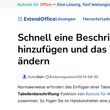
Kutools
for
Office
— Eine Lösung, fünf leistungss
ExtendOffice
Lösungen
Herunterlad
Schnell eine Beschri
hinzufügen und das
ändern
Autor
Sun
•
Änderungsdatum
2019-04-30
Normalerweise erfordert das Einfügen einer Tabe
Tabellenbeschriftung
-Funktion von
Kutools für 
zusammen. So fügen Sie im Handumdrehen eine pro