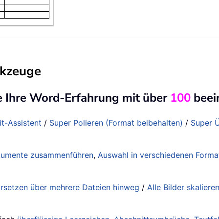
rkzeuge
e Ihre Word-Erfahrung mit über
100
beei
it-Assistent
/
Super Polieren (Format beibehalten)
/
Super Ü
umente zusammenführen
,
Auswahl in verschiedenen Form
rsetzen über mehrere Dateien hinweg
/
Alle Bilder skaliere