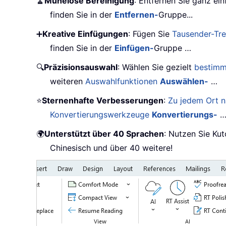
🧹
Mühelose Bereinigung
: Entfernen Sie ganz ei
finden Sie in der
Entfernen-
Gruppe...
➕
Kreative Einfügungen
: Fügen Sie
Tausender-Tr
finden Sie in der
Einfügen-
Gruppe …
🔍
Präzisionsauswahl
: Wählen Sie gezielt
bestimm
weiteren
Auswahlfunktionen
Auswählen-
…
⭐
Sternenhafte Verbesserungen
:
Zu jedem Ort n
Konvertierungswerkzeuge
Konvertierungs-
🌍
Unterstützt über 40 Sprachen
: Nutzen Sie Kut
Chinesisch und über 40 weitere!