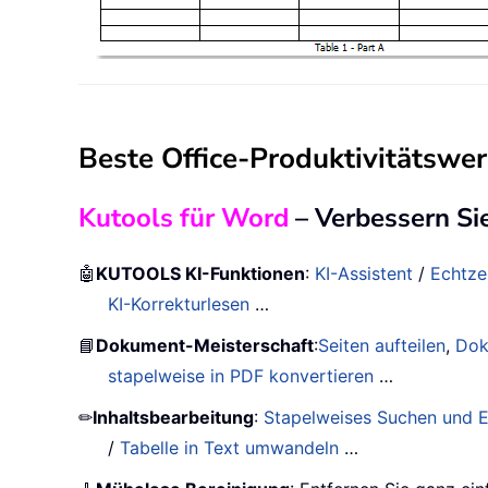
Beste Office-Produktivitätswe
Kutools für Word
– Verbessern Si
🤖
KUTOOLS KI-Funktionen
:
KI-Assistent
/
Echtze
KI-Korrekturlesen
…
📘
Dokument-Meisterschaft
:
Seiten aufteilen
,
Dok
stapelweise in PDF konvertieren
…
✏
Inhaltsbearbeitung
:
Stapelweises Suchen und E
/
Tabelle in Text umwandeln
…