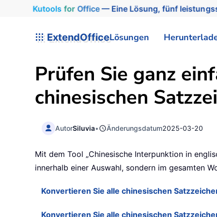
Kutools
for
Office
— Eine Lösung, fünf leistungss
ExtendOffice
Lösungen
Herunterlad
Prüfen Sie ganz ein
chinesischen Satzze
Autor
Siluvia
•
Änderungsdatum
2025-03-20
Mit dem Tool „Chinesische Interpunktion in engli
innerhalb einer Auswahl, sondern im gesamten Wo
Konvertieren Sie alle chinesischen Satzzeiche
Konvertieren Sie alle chinesischen Satzzeich