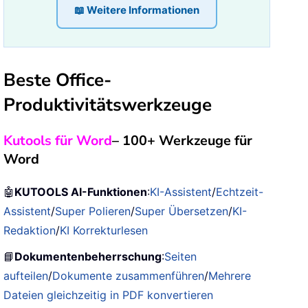
📖 Weitere Informationen
Beste Office-
Produktivitätswerkzeuge
Kutools für Word
– 100+ Werkzeuge für
Word
🤖
KUTOOLS AI-Funktionen
:
KI-Assistent
/
Echtzeit-
Assistent
/
Super Polieren
/
Super Übersetzen
/
KI-
Redaktion
/
KI Korrekturlesen
📘
Dokumentenbeherrschung
:
Seiten
aufteilen
/
Dokumente zusammenführen
/
Mehrere
Dateien gleichzeitig in PDF konvertieren