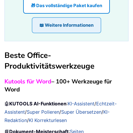
🎁 Das vollständige Paket kaufen
📖 Weitere Informationen
Beste Office-
Produktivitätswerkzeuge
Kutools für Word
– 100+ Werkzeuge für
Word
🤖
KUTOOLS AI-Funktionen
:
KI-Assistent
/
Echtzeit-
Assistent
/
Super Polieren
/
Super Übersetzen
/
KI-
Redaktion
/
KI Korrekturlesen
📘
Dokument-Meisterschaft
:
Seiten