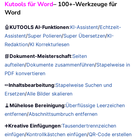
Kutools für Word
– 100+-Werkzeuge für
Word
🤖
KUTOOLS AI-Funktionen
:
KI-Assistent
/
Echtzeit-
Assistent
/
Super Polieren
/
Super Übersetzen
/
KI-
Redaktion
/
KI Korrekturlesen
📘
Dokument-Meisterschaft
:
Seiten
aufteilen
/
Dokumente zusammenführen
/
Stapelweise in
PDF konvertieren
✏
Inhaltsbearbeitung
:
Stapelweise Suchen und
Ersetzen
/
Alle Bilder skalieren
🧹
Mühelose Bereinigung
:
Überflüssige Leerzeichen
entfernen
/
Abschnittsumbruch entfernen
➕
Kreative Einfügungen
:
Tausendertrennzeichen
einfügen
/
Kontrollkästchen einfügen
/
QR-Code erstellen