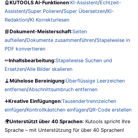
🤖
KUTOOLS AI-Funktionen
:
KI-Assistent
/
Echtzeit-
Assistent
/
Super Polieren
/
Super Übersetzen
/
KI-
Redaktion
/
KI Korrekturlesen
📘
Dokument-Meisterschaft
:
Seiten
aufteilen
/
Dokumente zusammenführen
/
Stapelweise in
PDF konvertieren
✏
Inhaltsbearbeitung
:
Stapelweise Suchen und
Ersetzen
/
Alle Bilder skalieren
🧹
Mühelose Bereinigung
:
Überflüssige Leerzeichen
entfernen
/
Abschnittsumbruch entfernen
➕
Kreative Einfügungen
:
Tausendertrennzeichen
einfügen
/
Kontrollkästchen einfügen
/
QR-Code erstellen
🌍
Unterstützt über 40 Sprachen
: Kutools spricht Ihre
Sprache – mit Unterstützung für über 40 Sprachen!