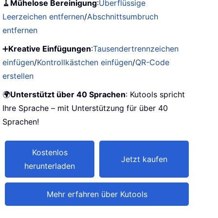
🧹
Mühelose Bereinigung
:
Überflüssige
Leerzeichen entfernen
/
Abschnittsumbruch
entfernen
➕
Kreative Einfügungen
:
Tausendertrennzeichen
einfügen
/
Kontrollkästchen einfügen
/
QR-Code
erstellen
🌍
Unterstützt über 40 Sprachen
: Kutools spricht
Ihre Sprache – mit Unterstützung für über 40
Sprachen!
Kostenlos
Jetzt kaufen
herunterladen
Mehr erfahren über Kutools