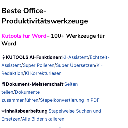
Beste Office-
Produktivitätswerkzeuge
Kutools für Word
– 100+ Werkzeuge für
Word
🤖
KUTOOLS AI-Funktionen
:
KI-Assistent
/
Echtzeit-
Assistent
/
Super Polieren
/
Super Übersetzen
/
KI-
Redaktion
/
KI Korrekturlesen
📘
Dokument-Meisterschaft
:
Seiten
teilen
/
Dokumente
zusammenführen
/
Stapelkonvertierung in PDF
✏
Inhaltsbearbeitung
:
Stapelweise Suchen und
Ersetzen
/
Alle Bilder skalieren