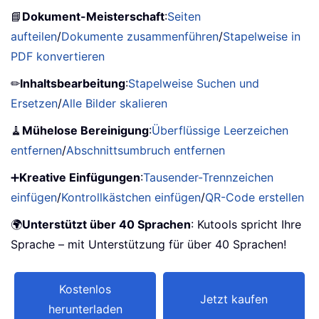
📘
Dokument-Meisterschaft
:
Seiten
aufteilen
/
Dokumente zusammenführen
/
Stapelweise in
PDF konvertieren
✏
Inhaltsbearbeitung
:
Stapelweise Suchen und
Ersetzen
/
Alle Bilder skalieren
🧹
Mühelose Bereinigung
:
Überflüssige Leerzeichen
entfernen
/
Abschnittsumbruch entfernen
➕
Kreative Einfügungen
:
Tausender-Trennzeichen
einfügen
/
Kontrollkästchen einfügen
/
QR-Code erstellen
🌍
Unterstützt über 40 Sprachen
: Kutools spricht Ihre
Sprache – mit Unterstützung für über 40 Sprachen!
Kostenlos
Jetzt kaufen
herunterladen