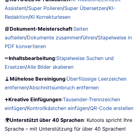
Assistent
/
Super Polieren
/
Super Übersetzen
/
KI-
Redaktion
/
KI Korrekturlesen
📘
Dokument-Meisterschaft
:
Seiten
aufteilen
/
Dokumente zusammenführen
/
Stapelweise in
PDF konvertieren
✏
Inhaltsbearbeitung
:
Stapelweise Suchen und
Ersetzen
/
Alle Bilder skalieren
🧹
Mühelose Bereinigung
:
Überflüssige Leerzeichen
entfernen
/
Abschnittsumbruch entfernen
➕
Kreative Einfügungen
:
Tausender-Trennzeichen
einfügen
/
Kontrollkästchen einfügen
/
QR-Code erstellen
🌍
Unterstützt über 40 Sprachen
: Kutools spricht Ihre
Sprache – mit Unterstützung für über 40 Sprachen!